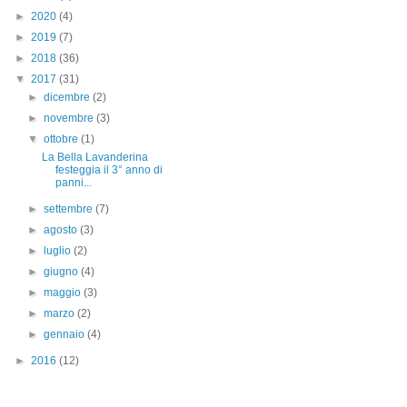
►
2020
(4)
►
2019
(7)
►
2018
(36)
▼
2017
(31)
►
dicembre
(2)
►
novembre
(3)
▼
ottobre
(1)
La Bella Lavanderina
festeggia il 3° anno di
panni...
►
settembre
(7)
►
agosto
(3)
►
luglio
(2)
►
giugno
(4)
►
maggio
(3)
►
marzo
(2)
►
gennaio
(4)
►
2016
(12)