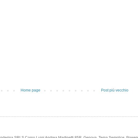
Home page
Post più vecchio
anderina SRLS Corso Luigi Andrea Martinetti 85R, Genova. Tema Semplice. Powe