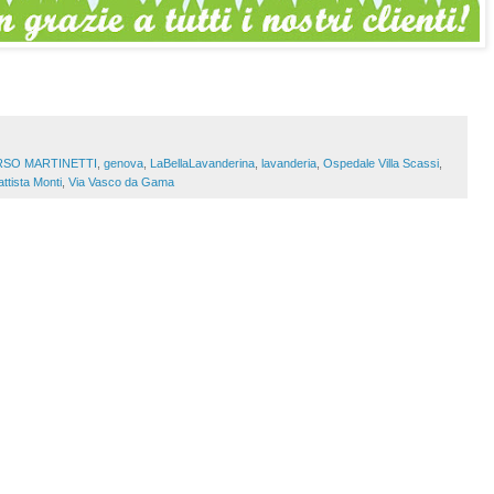
SO MARTINETTI
,
genova
,
LaBellaLavanderina
,
lavanderia
,
Ospedale Villa Scassi
,
ttista Monti
,
Via Vasco da Gama