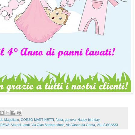
do Magellano
,
CORSO MARTINETTI
,
festa
,
genova
,
Happy birthday
,
ARENA
,
Via dei Landi
,
Via Gian Battista Monti
,
Via Vasco da Gama
,
VILLA SCASSI