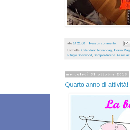
alle
14:21:00
Nessun commento:
Etichette:
Calendario Noirandagi
,
Corso Mage
Rifugio Sherwood
,
Sampierdarena. Associaz
mercoledì 31 ottobre 2018
Quarto anno di attività! 