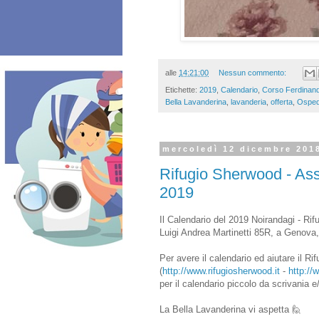
alle
14:21:00
Nessun commento:
Etichette:
2019
,
Calendario
,
Corso Ferdinan
Bella Lavanderina
,
lavanderia
,
offerta
,
Ospeda
mercoledì 12 dicembre 201
Rifugio Sherwood - Ass
2019
Il Calendario del 2019 Noirandagi - Rif
Luigi Andrea Martinetti 85R, a Genova,
Per avere il calendario ed aiutare il 
(
http://www.rifugiosherwood.it
-
http://
per il calendario piccolo da scrivania e
La Bella Lavanderina vi aspetta 🙋