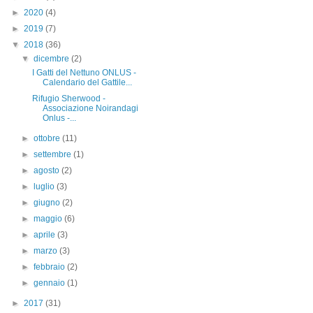
►
2020
(4)
►
2019
(7)
▼
2018
(36)
▼
dicembre
(2)
I Gatti del Nettuno ONLUS -
Calendario del Gattile...
Rifugio Sherwood -
Associazione Noirandagi
Onlus -...
►
ottobre
(11)
►
settembre
(1)
►
agosto
(2)
►
luglio
(3)
►
giugno
(2)
►
maggio
(6)
►
aprile
(3)
►
marzo
(3)
►
febbraio
(2)
►
gennaio
(1)
►
2017
(31)