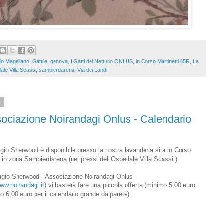
do Magellano
,
Gattile
,
genova
,
I Gatti del Nettuno ONLUS
,
in Corso Martinetti 85R
,
La
le Villa Scassi
,
sampierdarena
,
Via dei Landi
8
ociazione Noirandagi Onlus - Calendario
ugio Sherwood è disponibile presso la nostra lavanderia sita in Corso
 in zona Sampierdarena (nei pressi dell’Ospedale Villa Scassi.).
Rifugio Sherwood - Associazione Noirandagi Onlus
www.noirandagi.it
) vi basterà fare una piccola offerta (minimo 5,00 euro
/o 6,00 euro per il calendario grande da parete).