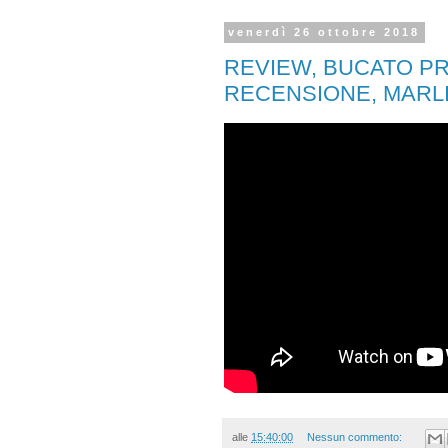
venerdì 26 ottobre 2018
REVIEW, BUCATO P
RECENSIONE, MARLI
alle
15:40:00
Nessun commento: