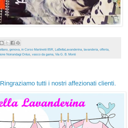
llano
,
genova
,
in Corso Martinetti 85R
,
LaBellaLavanderina
,
lavanderia
,
offerta
,
ione Noirandagi Onlus
,
vasco da gama
,
Via G. B. Monti
Ringraziamo tutti i nostri affezionati clienti.