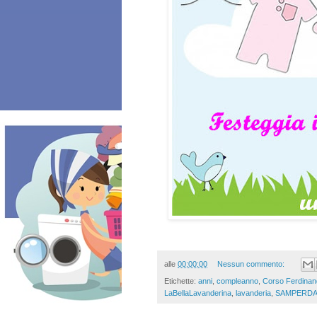
alle
00:00:00
Nessun commento:
Etichette:
anni
,
compleanno
,
Corso Ferdinan
LaBellaLavanderina
,
lavanderia
,
SAMPERD