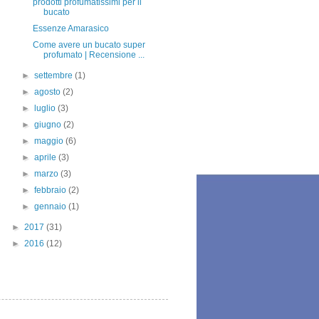
prodotti profumatissimi per il
bucato
Essenze Amarasico
Come avere un bucato super
profumato | Recensione ...
►
settembre
(1)
►
agosto
(2)
►
luglio
(3)
►
giugno
(2)
►
maggio
(6)
►
aprile
(3)
►
marzo
(3)
►
febbraio
(2)
►
gennaio
(1)
►
2017
(31)
►
2016
(12)