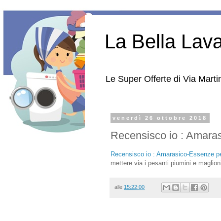
La Bella Lav
Le Super Offerte di Via Martin
venerdì 26 ottobre 2018
Recensisco io : Amaras
Recensisco io : Amarasico-Essenze pe
mettere via i pesanti piumini e maglioni
alle
15:22:00