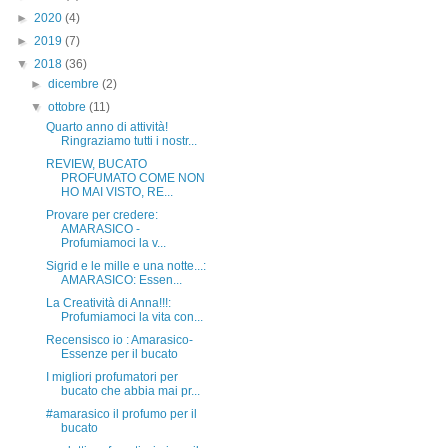
►
2020
(4)
►
2019
(7)
▼
2018
(36)
►
dicembre
(2)
▼
ottobre
(11)
Quarto anno di attività!
Ringraziamo tutti i nostr...
REVIEW, BUCATO
PROFUMATO COME NON
HO MAI VISTO, RE...
Provare per credere:
AMARASICO -
Profumiamoci la v...
Sigrid e le mille e una notte...:
AMARASICO: Essen...
La Creatività di Anna!!!:
Profumiamoci la vita con...
Recensisco io : Amarasico-
Essenze per il bucato
I migliori profumatori per
bucato che abbia mai pr...
#amarasico il profumo per il
bucato