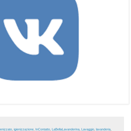
ienizzato
,
igienizzazione
,
InContatto
,
LaBellaLavanderina
,
Lavaggio
,
lavanderia
,