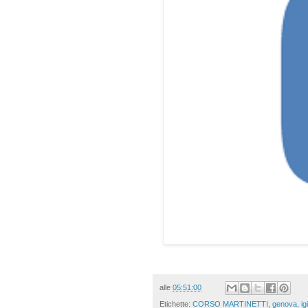
alle
05:51:00
Etichette:
CORSO MARTINETTI
,
genova
,
ig