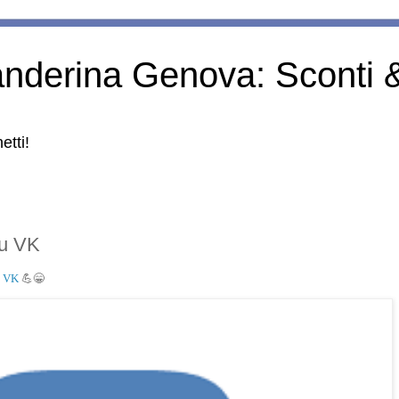
anderina Genova: Sconti 
etti!
su VK
u
VK
💪😁