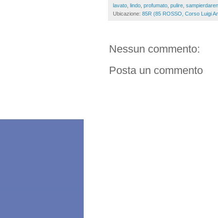
lavato
,
lindo
,
profumato
,
pulire
,
sampierdare
Ubicazione:
85R (85 ROSSO, Corso Luigi And
Nessun commento:
Posta un commento